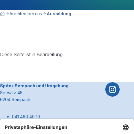
Breadcrumbnavigation
Sie befinden sich hier:
Arbeiten bei uns
Ausbildung
Home
Diese Seite ist in Bearbeitung
Footerbereich
~Kontaktinformationen
Spitex Sempach und Umgebung
Seesatz 45
6204 Sempach
041 460 40 10
spitex-sempach@hin.ch
info@spitex-sempach.ch